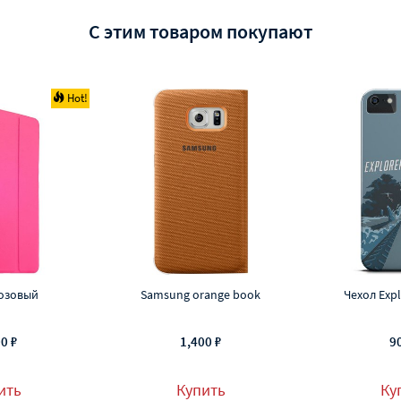
С этим товаром покупают
Hot!
озовый
Samsung orange book
Чехол Exp
0 ₽
1,400 ₽
9
ить
Купить
Ку