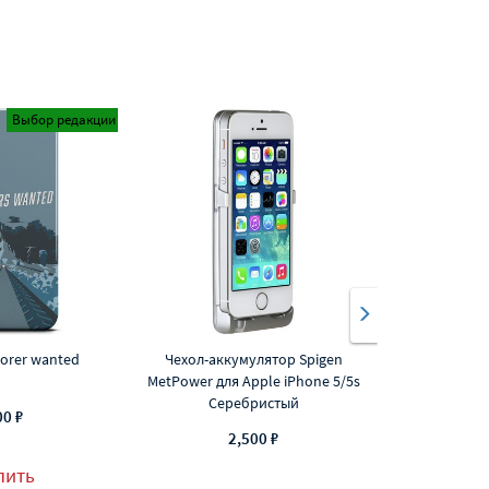
Выбор редакции
lorer wanted
Чехол-аккумулятор Spigen
Чехол-акку
MetPower для Apple iPhone 5/5s
MetPower для 
Серебристый
С
00 ₽
2,500 ₽
2
пить